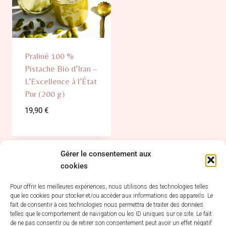
Praliné 100 %
Pistache Bio d’Iran –
L’Excellence à l’État
Pur (200 g)
19,90
€
Gérer le consentement aux
cookies
PÂTISSERIE
MON
LÉGAL
NOUS
TEYSSIER
COMPTE
SITUER
MENTIONS
8H30 -
S'INSCRIRE /
Pour offrir les meilleures expériences, nous utilisons des technologies telles
LÉGALES
que les cookies pour stocker et/ou accéder aux informations des appareils. Le
12H &
SE
fait de consentir à ces technologies nous permettra de traiter des données
CONDITIONS
14H - 19H
CONNECTER
telles que le comportement de navigation ou les ID uniques sur ce site. Le fait
GÉNÉRALES
de ne pas consentir ou de retirer son consentement peut avoir un effet négatif